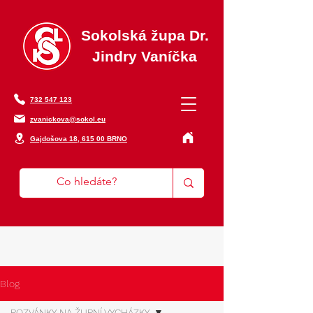
Sokolská župa Dr.
Jindry Vaníčka
732 547 123
zvanickova@sokol.eu
Gajdošova 18, 615 00 BRNO
Blog
POZVÁNKY NA ŽUPNÍ VYCHÁZKY