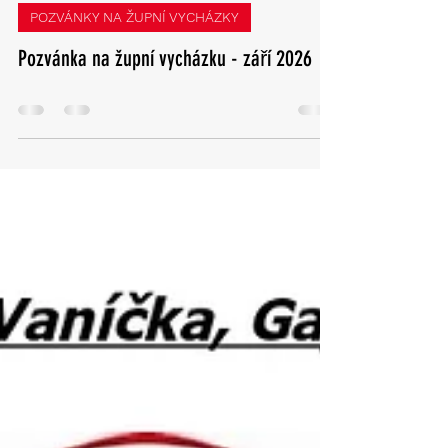
Jun 23
0 min read
POZVÁNKY NA ŽUPNÍ VYCHÁZKY
Pozvánka na župní vycházku - září 2026