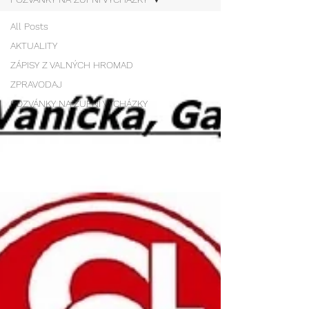
All Posts
AKTUALITY
ZÁPISY Z VALNÝCH HROMAD
ZPRAVODAJ
POZVÁNKY NA ŽUPNÍ VYCHÁZKY